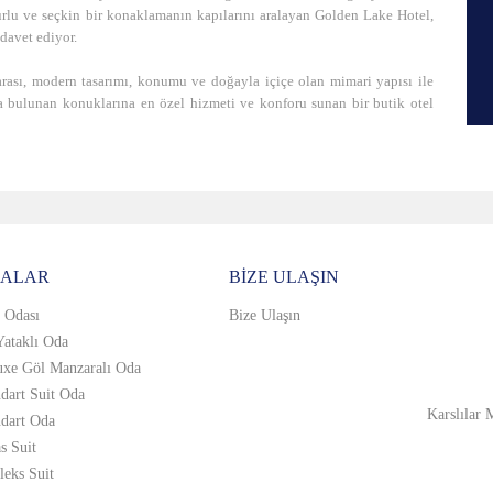
urlu ve seçkin bir konaklamanın kapılarını aralayan Golden Lake Hotel,
 davet ediyor.
sı, modern tasarımı, konumu ve doğayla içiçe olan mimari yapısı ile
da bulunan konuklarına en özel hizmeti ve konforu sunan bir butik otel
ALAR
BIZE ULAŞIN
 Odası
Bize Ulaşın
Yataklı Oda
uxe Göl Manzaralı Oda
dart Suit Oda
Karslılar
ndart Oda
s Suit
leks Suit