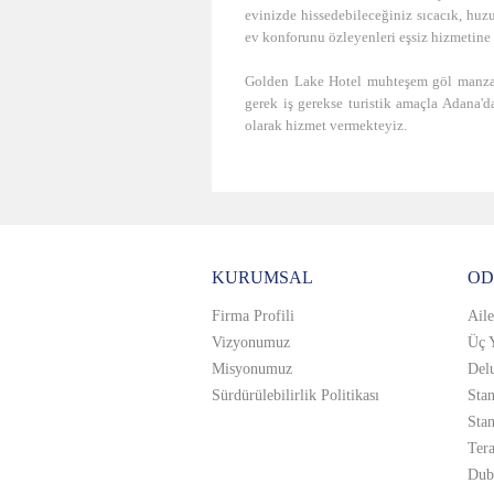
evinizde hissedebileceğiniz sıcacık, huz
ev konforunu özleyenleri eşsiz hizmetine
Golden Lake Hotel muhteşem göl manzara
gerek iş gerekse turistik amaçla Adana'
olarak hizmet vermekteyiz.
KURUMSAL
OD
Firma Profili
Aile
Vizyonumuz
Üç 
Misyonumuz
Del
Sürdürülebilirlik Politikası
Stan
Sta
Tera
Dub