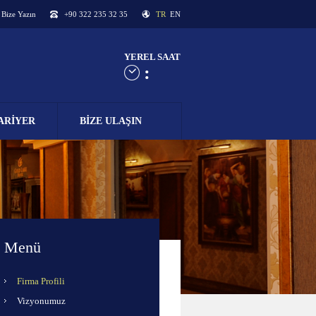
Bize Yazın
+90 322 235 32 35
TR
EN
YEREL SAAT
:
ARİYER
BİZE ULAŞIN
Menü
Firma Profili
Vizyonumuz