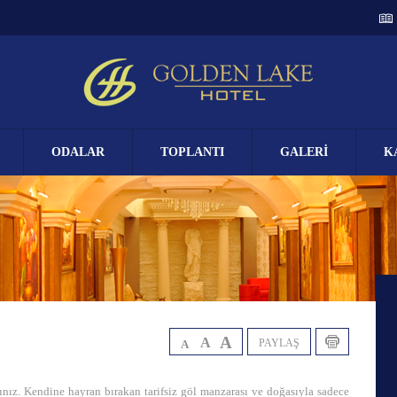
ODALAR
TOPLANTI
GALERİ
K
A
A
PAYLAŞ
A
nız. Kendine hayran bırakan tarifsiz göl manzarası ve doğasıyla sadece